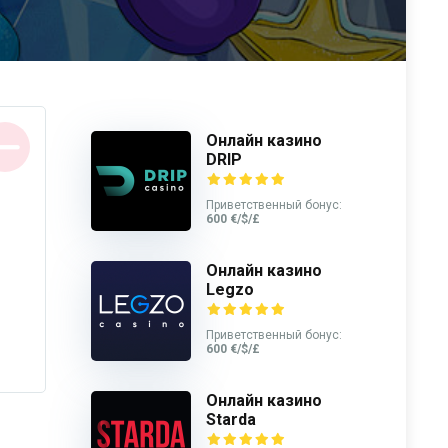
Онлайн казино
DRIP
Приветственный бонус:
600 €/$/£
Онлайн казино
Legzo
Приветственный бонус:
600 €/$/£
Онлайн казино
Starda