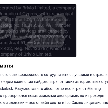
оматы
 у него есть возможность сотрудничать с лучшими в отрасли
каждом казино вы найдете игры от таких авторитетных студ
Thunderkick. Разумеется, что абсолютно все игры от iGaming
но проверяются независимыми экспертами, но и проходят
ыми словами – все онлайн слоты в Ice Casino лицензионны