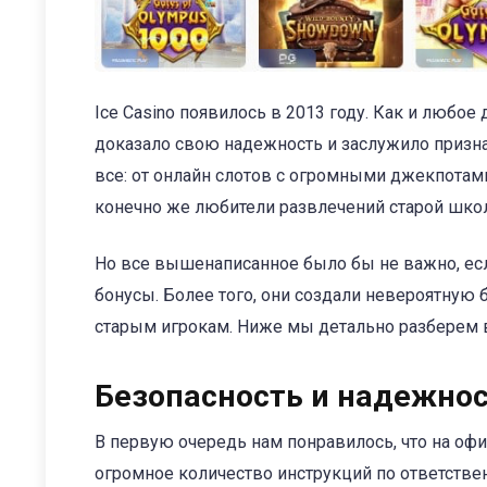
Ice Casino появилось в 2013 году. Как и любое 
доказало свою надежность и заслужило признан
все: от онлайн слотов с огромными джекпотами
конечно же любители развлечений старой шко
Но все вышенаписанное было бы не важно, если
бонусы. Более того, они создали невероятную 
старым игрокам. Ниже мы детально разберем вс
Безопасность и надежност
В первую очередь нам понравилось, что на офи
огромное количество инструкций по ответствен