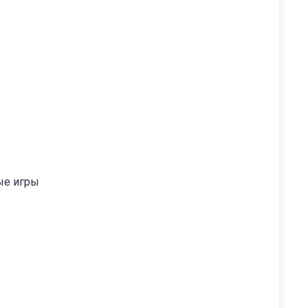
ые игры