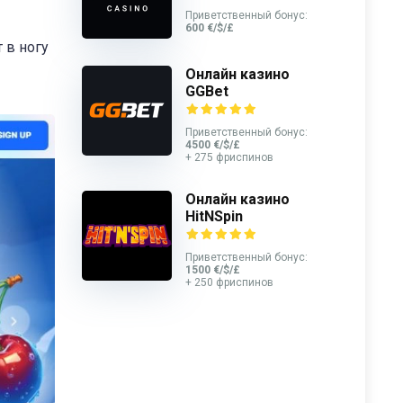
Приветственный бонус:
600 €/$/£
 в ногу
Онлайн казино
GGBet
Приветственный бонус:
4500 €/$/£
+ 275 фриспинов
Онлайн казино
HitNSpin
Приветственный бонус:
1500 €/$/£
+ 250 фриспинов