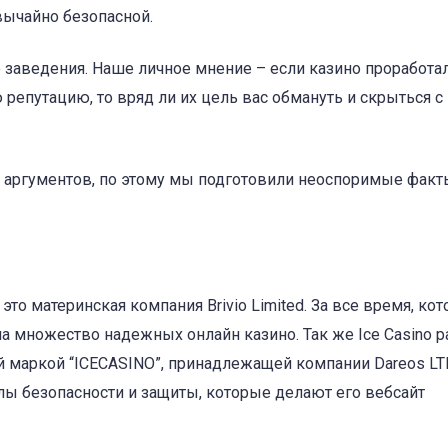
вычайно безопасной.
 заведения. Наше личное мнение – если казино проработал
 репутацию, то вряд ли их цель вас обмануть и скрыться 
х аргументов, по этому мы подготовили неоспоримые факт
– это материнская компания Brivio Limited. За все время, ко
ыла множество надежных онлайн казино. Так же Ice Casino р
маркой “ICECASINO”, принадлежащей компании Dareos LTD
лы безопасности и защиты, которые делают его вебсайт