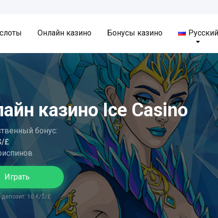
 слоты
Онлайн казино
Бонусы казино
Русски
айн казино Ice Casino
твенный бонус:
$/£
риспинов
Играть
. депозит: 10 €/$/£