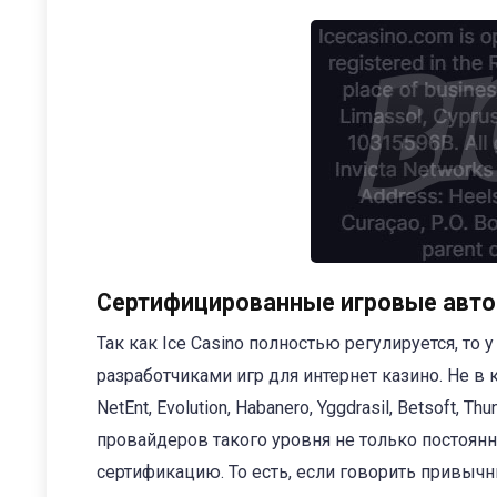
Сертифицированные игровые авт
Так как Ice Casino полностью регулируется, то
разработчиками игр для интернет казино. Не в 
NetEnt, Evolution, Habanero, Yggdrasil, Betsoft, 
провайдеров такого уровня не только постоян
сертификацию. То есть, если говорить привычн